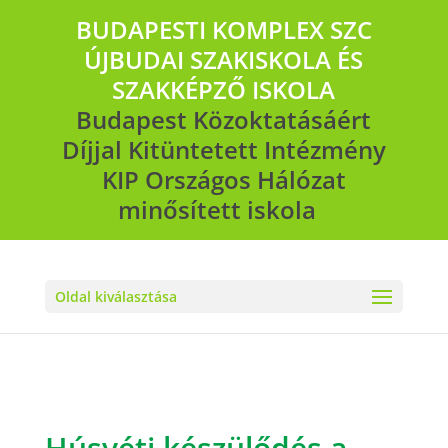
BUDAPESTI KOMPLEX SZC
ÚJBUDAI SZAKISKOLA ÉS
SZAKKÉPZŐ ISKOLA
Budapest Közoktatásáért
Díjjal Kitüntetett Intézmény
KIP Országos Hálózat
minősített iskola
Oldal kiválasztása
Húsvéti készülődés a