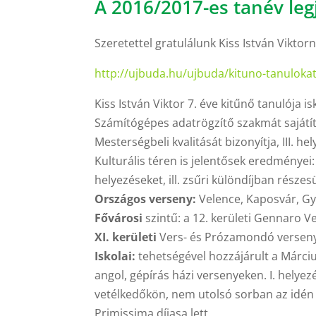
A 2016/2017-es tanév leg
Szeretettel gratulálunk Kiss István Viktorn
http://ujbuda.hu/ujbuda/kituno-tanulokat
Kiss István Viktor 7. éve kitűnő tanulója i
Számítógépes adatrögzítő szakmát sajátít
Mesterségbeli kvalitását bizonyítja, III. hel
Kulturális téren is jelentősek eredményei:
helyezéseket, ill. zsűri különdíjban részesü
Országos verseny:
Velence, Kaposvár, Gy
Fővárosi
szintű: a 12. kerületi Gennaro Ve
XI. kerületi
Vers- és Prózamondó versen
Iskolai:
tehetségével hozzájárult a Márciu
angol, gépírás házi versenyeken. I. helyezé
vetélkedőkön, nem utolsó sorban az idé
Primissima díjasa lett.