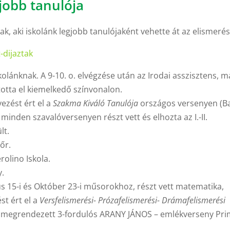
jobb tanulója
ak, aki iskolánk legjobb tanulójaként vehette át az elismerés
-dijaztak
skolánknak. A 9-10. o. elvégzése után az Irodai asszisztens, m
otta el kiemelkedő színvonalon.
yezést ért el a
Szakma Kiváló Tanulója
országos versenyen (Ba
 minden szavalóversenyen részt vett és elhozta az I.-II.
lt.
őr.
rolino Iskola.
y.
s 15-i és Október 23-i műsorokhoz, részt vett matematika,
st ért el a
Versfelismerési- Prózafelismerési- Drámafelismerési
n megrendezett 3-fordulós ARANY JÁNOS – emlékverseny Pr