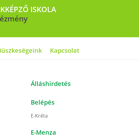
AKKÉPZŐ ISKOLA
ntézmény
Büszkeségeink
Kapcsolat
Álláshirdetés
Belépés
E-Kréta
E-Menza