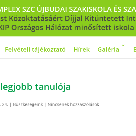
PLEX SZC ÚJBUDAI SZAKISKOLA ÉS SZ
t Közoktatásáért Díjjal Kitüntetett I
KIP Országos Hálózat minősített iskola
Felvételi tájékoztató
Hírek
Galéria
legjobb tanulója
. 24.
|
Büszkeségeink
|
Nincsenek hozzászólások