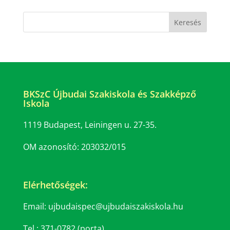
BKSzC Újbudai Szakiskola és Szakképző
Iskola
1119 Budapest, Leiningen u. 27-35.
OM azonosító: 203032/015
Elérhetőségek:
Email: ujbudaispec@ujbudaiszakiskola.hu
Tel.: 371-0782 (porta)