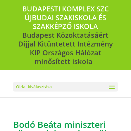
BUDAPESTI KOMPLEX SZC
ÚJBUDAI SZAKISKOLA ÉS
SZAKKÉPZŐ ISKOLA
Budapest Közoktatásáért
Díjjal Kitüntetett Intézmény
KIP Országos Hálózat
minősített iskola
Oldal kiválasztása
Bodó Beáta miniszteri