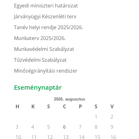
Egyedi miniszteri határozat
Járványügyi Készenléti terv
Tanév helyi rendje 2025/2026.
Munkaterv 2025/2026.
Munkavédelmi Szabályzat
Tűzvédelmi Szabályzat
Minőségirányítási rendszer
Eseménynaptár
2026. augusztus
H
K
S
C
P
S
V
1
2
3
4
5
6
7
8
9
10
11
12
13
14
15
16