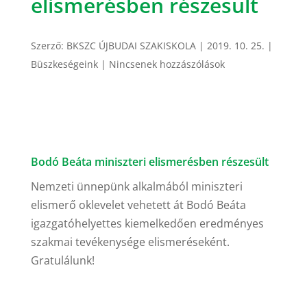
elismerésben részesült
Szerző:
BKSZC ÚJBUDAI SZAKISKOLA
|
2019. 10. 25.
|
Büszkeségeink
|
Nincsenek hozzászólások
Bodó Beáta miniszteri elismerésben részesült
Nemzeti ünnepünk alkalmából miniszteri
elismerő oklevelet vehetett át Bodó Beáta
igazgatóhelyettes kiemelkedően eredményes
szakmai tevékenysége elismeréseként.
Gratulálunk!